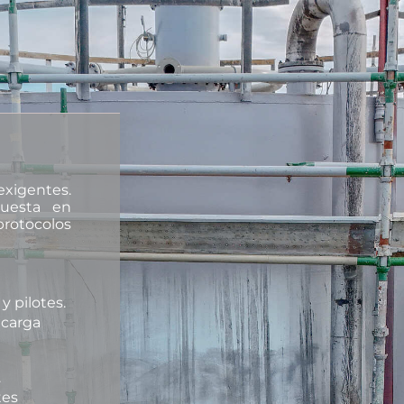
xigentes.
puesta en
protocolos
y pilotes.
 carga
.
tes