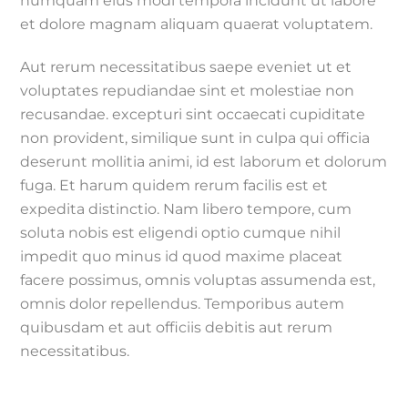
numquam eius modi tempora incidunt ut labore
et dolore magnam aliquam quaerat voluptatem.
Aut rerum necessitatibus saepe eveniet ut et
voluptates repudiandae sint et molestiae non
recusandae. excepturi sint occaecati cupiditate
non provident, similique sunt in culpa qui officia
deserunt mollitia animi, id est laborum et dolorum
fuga. Et harum quidem rerum facilis est et
expedita distinctio. Nam libero tempore, cum
soluta nobis est eligendi optio cumque nihil
impedit quo minus id quod maxime placeat
facere possimus, omnis voluptas assumenda est,
omnis dolor repellendus. Temporibus autem
quibusdam et aut officiis debitis aut rerum
necessitatibus.