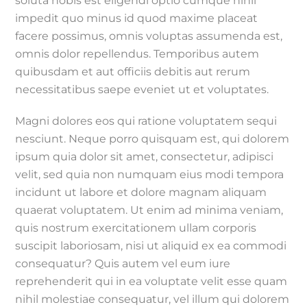
soluta nobis est eligendi optio cumque nihil
impedit quo minus id quod maxime placeat
facere possimus, omnis voluptas assumenda est,
omnis dolor repellendus. Temporibus autem
quibusdam et aut officiis debitis aut rerum
necessitatibus saepe eveniet ut et voluptates.
Magni dolores eos qui ratione voluptatem sequi
nesciunt. Neque porro quisquam est, qui dolorem
ipsum quia dolor sit amet, consectetur, adipisci
velit, sed quia non numquam eius modi tempora
incidunt ut labore et dolore magnam aliquam
quaerat voluptatem. Ut enim ad minima veniam,
quis nostrum exercitationem ullam corporis
suscipit laboriosam, nisi ut aliquid ex ea commodi
consequatur? Quis autem vel eum iure
reprehenderit qui in ea voluptate velit esse quam
nihil molestiae consequatur, vel illum qui dolorem