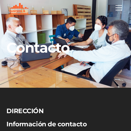
Skip
Me
to
content
Contacto
DIRECCIÓN
Información de contacto