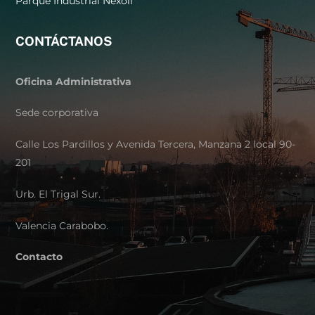
Parque Industrial Nexoil
CONTÁCTANOS
Oficina Administrativa
Sede corporativa
Calle Los Pardillos y Avenida Tercera, Manzana 2 local 90-
201
Urb. El Trigal Sur.
Valencia Carabobo.
Contacto